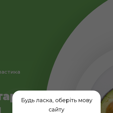
ластика
OD
тара
Будь ласка, оберіть мову
ы
сайту